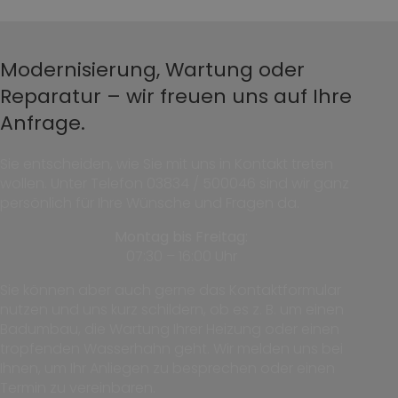
Modernisierung, Wartung oder
Reparatur – wir freuen uns auf Ihre
Anfrage.
Sie entscheiden, wie Sie mit uns in Kontakt treten
wollen. Unter Telefon 03834 / 500046 sind wir ganz
persönlich für Ihre Wünsche und Fragen da.
Montag bis Freitag:
07:30 – 16:00 Uhr
Sie können aber auch gerne das Kontaktformular
nutzen und uns kurz schildern, ob es z. B. um einen
Badumbau, die Wartung Ihrer Heizung oder einen
tropfenden Wasserhahn geht. Wir melden uns bei
Ihnen, um Ihr Anliegen zu besprechen oder einen
Termin zu vereinbaren.