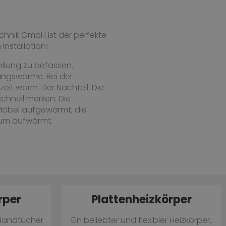
chnik GmbH ist der perfekte
Installation!
eilung zu befassen.
ungswärme. Bei der
eit warm. Der Nachteil: Die
chnell merken. Die
 Möbel aufgewärmt, die
Raum aufwärmt.
rper
Plattenheizkörper
Handtücher
Ein beliebter und flexibler Heizkörper,