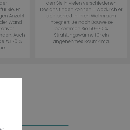
der
den Sie in vielen verschiedenen
ür Sie. Er
Designs finden können – wodurch er
igen Anzahl
sich perfekt in Ihren Wohnraum
 der Wand
integriert. Je nach Bauweise
ativer
bekommen Sie 50–70 %
erden. Auch
Strahlungswärme für ein
be zu 70 %
angenehmes Raumklima.
me.
en,