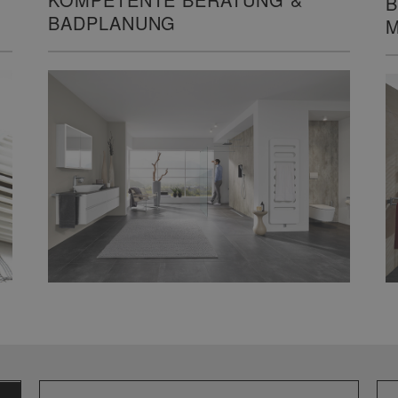
B
BADPLANUNG
M