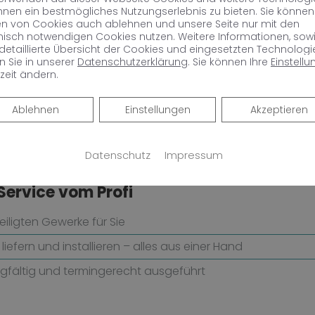
lich zu den verschiedenen Heizkörperarten
hnen ein bestmögliches Nutzungserlebnis zu bieten. Sie könne
en von Cookies auch ablehnen und unsere Seite nur mit den
sparente Kostenaufstellung
nisch notwendigen Cookies nutzen. Weitere Informationen, sow
 detaillierte Übersicht der Cookies und eingesetzten Technologi
n Sie in unserer
Datenschutzerklärung
. Sie können Ihre
Einstell
achmann
zeit ändern.
ßlich Markenprodukte von renommierten Herstellern
Ablehnen
Ablehnen
Einstellungen
Akzeptieren
e Service- und Garantieleistungen
tallation, Wartung und Instandhaltung
Datenschutz
Impressum
 Service vom Profi
eiligten Gewerke für Sie
r liefern und installieren – alles aus einer Hand
rgfältig und termingerecht ausgeführt