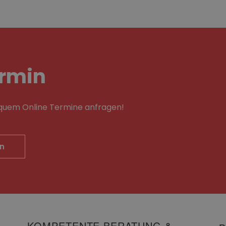
rmin
equem Online Termine anfragen!
en
KOMPETENTE BERATUNG &