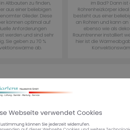
in Altbauten zu finden,
im Bad? Dann ist 
er aus einer beliebigen
Röhrenheizkörper ideal f
enormter Glieder. Diese
besteht aus einer belieb
per können optimal auf
an Rohren und kann an
duelle Anforderungen
ebenso wie als dekor
t werden und sind sehr
Raumtrenner installiert w
ig. Sie geben zu 70 %
hier ist die Wärmeabga
vektionswärme ab.
Konvektionswär
ratung und Planung vom Fachmann
ese Webseite verwendet Cookies
ir Ihre Wünsche und Ideen
 Zustimmung können Sie jederzeit widerrufen.
verwenden auf dieser Webseite Cookies und weitere Technologi