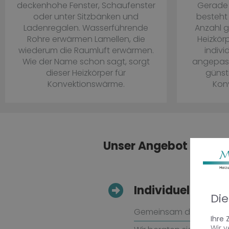
deckenhohe Fenster, Schaufenster
Gerade 
oder unter Sitzbänken und
besteht 
Ladenregalen. Wasserführende
Anzahl g
Rohre erwärmen Lamellen, die
Heizkör
wiederum die Raumluft erwärmen.
indivi
Wie der Name schon sagt, sorgt
angepass
dieser Heizkörper für
günst
Konvektionswärme.
Kon
Unser Angebot für Sie
Individuelle Be
Di
Gemeinsam definieren w
Ihre
Wir 